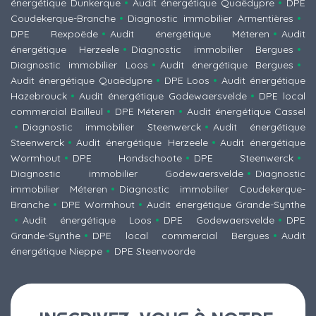
énergétique Dunkerque
Audit énergétique Quaëdypre
DPE
Coudekerque-Branche
Diagnostic immobilier Armentières
DPE Rexpoëde
Audit énergétique Méteren
Audit
énergétique Herzeele
Diagnostic immobilier Bergues
Diagnostic immobilier Loos
Audit énergétique Bergues
Audit énergétique Quaëdypre
DPE Loos
Audit énergétique
Hazebrouck
Audit énergétique Godewaersvelde
DPE local
commercial Bailleul
DPE Méteren
Audit énergétique Cassel
Diagnostic immobilier Steenwerck
Audit énergétique
Steenwerck
Audit énergétique Herzeele
Audit énergétique
Wormhout
DPE Hondschoote
DPE Steenwerck
Diagnostic immobilier Godewaersvelde
Diagnostic
immobilier Méteren
Diagnostic immobilier Coudekerque-
Branche
DPE Wormhout
Audit énergétique Grande-Synthe
Audit énergétique Loos
DPE Godewaersvelde
DPE
Grande-Synthe
DPE local commercial Bergues
Audit
énergétique Nieppe
DPE Steenvoorde